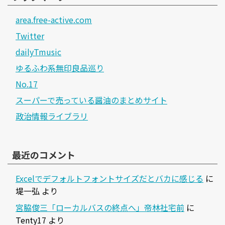
area.free-active.com
Twitter
dailyTmusic
ゆるふわ系無印良品巡り
No.17
スーパーで売っている醤油のまとめサイト
政治情報ライブラリ
最近のコメント
Excelでデフォルトフォントサイズだとバカに感じる
に
堤一弘
より
宮脇俊三「ローカルバスの終点へ」帝林社宅前
に
Tenty17
より