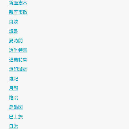
新座志木
新座市政
自炊
読書
夏時間
選挙特集
通勤特集
無印珈竰
雑記
月報
路眺
鳥瞰図
巴士旅
日常