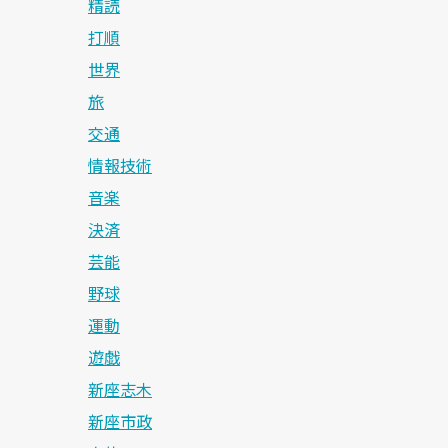
精読
打順
世界
旅
交通
情報技術
音楽
決済
芸能
野球
運動
遊戯
新座志木
新座市政