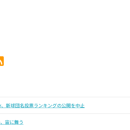
door、新球団名投票ランキングの公開を中止
督、宙に舞う