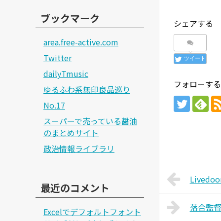
ブックマーク
シェアする
area.free-active.com
Twitter
ツイート
dailyTmusic
フォローする
ゆるふわ系無印良品巡り
No.17
スーパーで売っている醤油
のまとめサイト
政治情報ライブラリ
Live
最近のコメント
落合監
Excelでデフォルトフォント