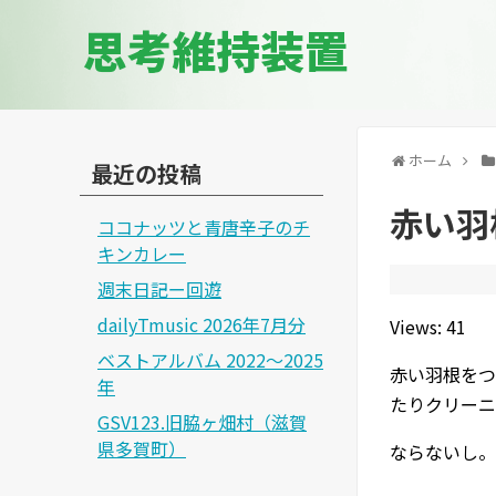
思考維持装置
ホーム
最近の投稿
赤い羽
ココナッツと青唐辛子のチ
キンカレー
週末日記ー回遊
dailyTmusic 2026年7月分
Views: 41
ベストアルバム 2022～2025
赤い羽根をつ
年
たりクリーニ
GSV123.旧脇ヶ畑村（滋賀
県多賀町）
ならないし。