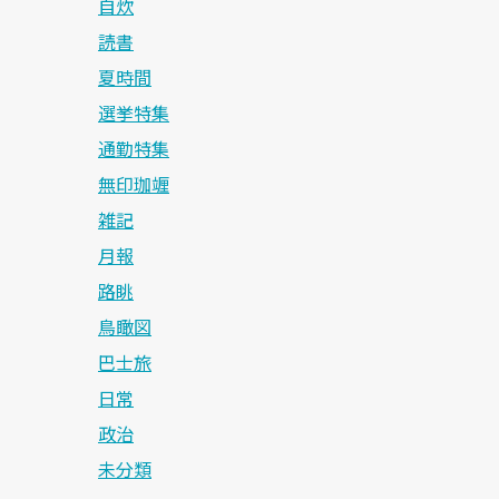
自炊
読書
夏時間
選挙特集
通勤特集
無印珈竰
雑記
月報
路眺
鳥瞰図
巴士旅
日常
政治
未分類