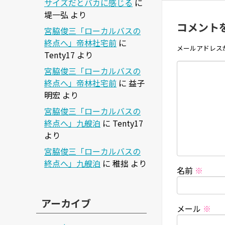
サイズだとバカに感じる
に
堤一弘
より
コメント
宮脇俊三「ローカルバスの
終点へ」帝林社宅前
に
メールアドレス
Tenty17
より
宮脇俊三「ローカルバスの
終点へ」帝林社宅前
に
益子
明宏
より
宮脇俊三「ローカルバスの
終点へ」九艘泊
に
Tenty17
より
宮脇俊三「ローカルバスの
終点へ」九艘泊
に
稚拙
より
名前
※
アーカイブ
メール
※