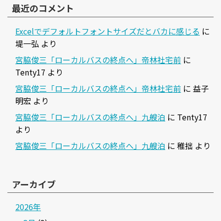
最近のコメント
Excelでデフォルトフォントサイズだとバカに感じる
に
堤一弘
より
宮脇俊三「ローカルバスの終点へ」帝林社宅前
に
Tenty17
より
宮脇俊三「ローカルバスの終点へ」帝林社宅前
に
益子
明宏
より
宮脇俊三「ローカルバスの終点へ」九艘泊
に
Tenty17
より
宮脇俊三「ローカルバスの終点へ」九艘泊
に
稚拙
より
アーカイブ
2026年