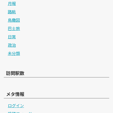
月報
路眺
鳥瞰図
巴士旅
日常
政治
未分類
訪問駅数
メタ情報
ログイン