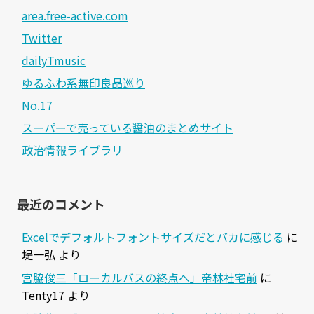
area.free-active.com
Twitter
dailyTmusic
ゆるふわ系無印良品巡り
No.17
スーパーで売っている醤油のまとめサイト
政治情報ライブラリ
最近のコメント
Excelでデフォルトフォントサイズだとバカに感じる
に
堤一弘
より
宮脇俊三「ローカルバスの終点へ」帝林社宅前
に
Tenty17
より