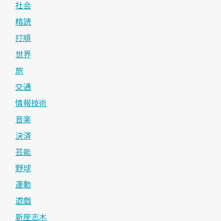
社会
精読
打順
世界
旅
交通
情報技術
音楽
決済
芸能
野球
運動
遊戯
新座志木