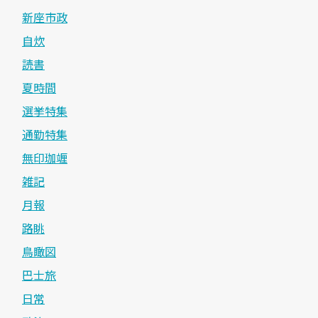
新座市政
自炊
読書
夏時間
選挙特集
通勤特集
無印珈竰
雑記
月報
路眺
鳥瞰図
巴士旅
日常