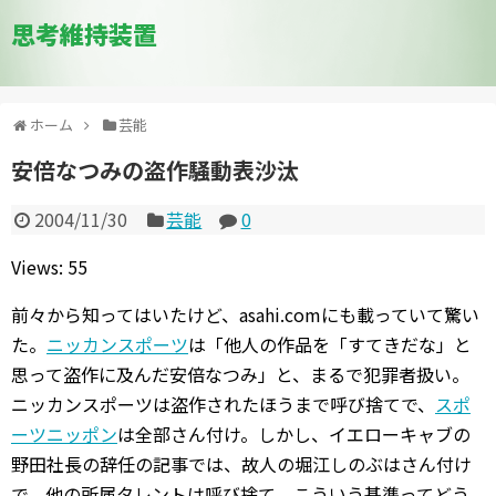
思考維持装置
ホーム
芸能
安倍なつみの盗作騒動表沙汰
2004/11/30
芸能
0
Views: 55
前々から知ってはいたけど、asahi.comにも載っていて驚い
た。
ニッカンスポーツ
は
他人の作品を「すてきだな」と
思って盗作に及んだ安倍なつみ
と、まるで犯罪者扱い。
ニッカンスポーツは盗作されたほうまで呼び捨てで、
スポ
ーツニッポン
は全部さん付け。しかし、イエローキャブの
野田社長の辞任の記事では、故人の堀江しのぶはさん付け
で、他の所属タレントは呼び捨て。こういう基準ってどう