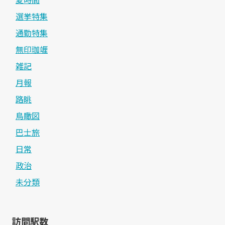
選挙特集
通勤特集
無印珈竰
雑記
月報
路眺
鳥瞰図
巴士旅
日常
政治
未分類
訪問駅数