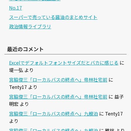
No.17
スーパーで売っている醤油のまとめサイト
政治情報ライブラリ
最近のコメント
Excelでデフォルトフォントサイズだとバカに感じる
に
堤一弘
より
宮脇俊三「ローカルバスの終点へ」帝林社宅前
に
Tenty17
より
宮脇俊三「ローカルバスの終点へ」帝林社宅前
に
益子
明宏
より
宮脇俊三「ローカルバスの終点へ」九艘泊
に
Tenty17
より
宮脇俊三「ローカルバスの終点へ」九艘泊
に
稚拙
より