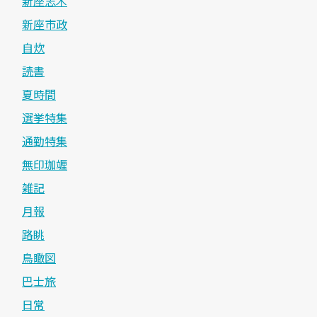
新座志木
新座市政
自炊
読書
夏時間
選挙特集
通勤特集
無印珈竰
雑記
月報
路眺
鳥瞰図
巴士旅
日常