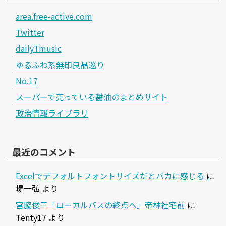
area.free-active.com
Twitter
dailyTmusic
ゆるふわ系無印良品巡り
No.17
スーパーで売っている醤油のまとめサイト
政治情報ライブラリ
最近のコメント
Excelでデフォルトフォントサイズだとバカに感じる
に
堤一弘
より
宮脇俊三「ローカルバスの終点へ」帝林社宅前
に
Tenty17
より