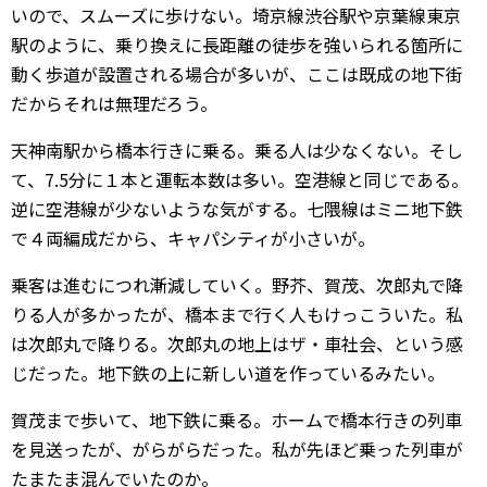
いので、スムーズに歩けない。埼京線渋谷駅や京葉線東京
駅のように、乗り換えに長距離の徒歩を強いられる箇所に
動く歩道が設置される場合が多いが、ここは既成の地下街
だからそれは無理だろう。
天神南駅から橋本行きに乗る。乗る人は少なくない。そし
て、7.5分に１本と運転本数は多い。空港線と同じである。
逆に空港線が少ないような気がする。七隈線はミニ地下鉄
で４両編成だから、キャパシティが小さいが。
乗客は進むにつれ漸減していく。野芥、賀茂、次郎丸で降
りる人が多かったが、橋本まで行く人もけっこういた。私
は次郎丸で降りる。次郎丸の地上はザ・車社会、という感
じだった。地下鉄の上に新しい道を作っているみたい。
賀茂まで歩いて、地下鉄に乗る。ホームで橋本行きの列車
を見送ったが、がらがらだった。私が先ほど乗った列車が
たまたま混んでいたのか。