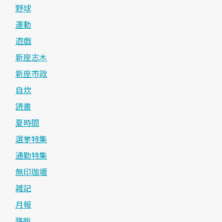
野球
運動
遊戯
新座志木
新座市政
自炊
読書
夏時間
選挙特集
通勤特集
無印珈竰
雑記
月報
路眺