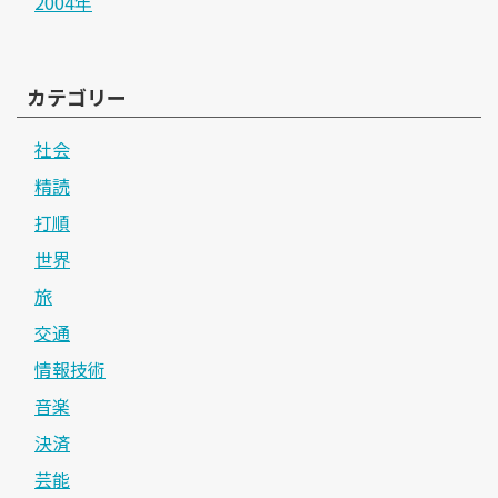
2004年
カテゴリー
社会
精読
打順
世界
旅
交通
情報技術
音楽
決済
芸能