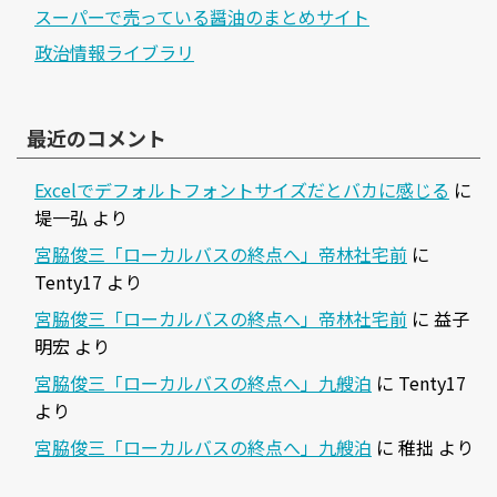
スーパーで売っている醤油のまとめサイト
政治情報ライブラリ
最近のコメント
Excelでデフォルトフォントサイズだとバカに感じる
に
堤一弘
より
宮脇俊三「ローカルバスの終点へ」帝林社宅前
に
Tenty17
より
宮脇俊三「ローカルバスの終点へ」帝林社宅前
に
益子
明宏
より
宮脇俊三「ローカルバスの終点へ」九艘泊
に
Tenty17
より
宮脇俊三「ローカルバスの終点へ」九艘泊
に
稚拙
より