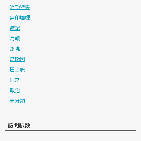
通勤特集
無印珈竰
雑記
月報
路眺
鳥瞰図
巴士旅
日常
政治
未分類
訪問駅数