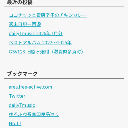
最近の投稿
ココナッツと青唐辛子のチキンカレー
週末日記ー回遊
dailyTmusic 2026年7月分
ベストアルバム 2022～2025年
GSV123.旧脇ヶ畑村（滋賀県多賀町）
ブックマーク
area.free-active.com
Twitter
dailyTmusic
ゆるふわ系無印良品巡り
No.17