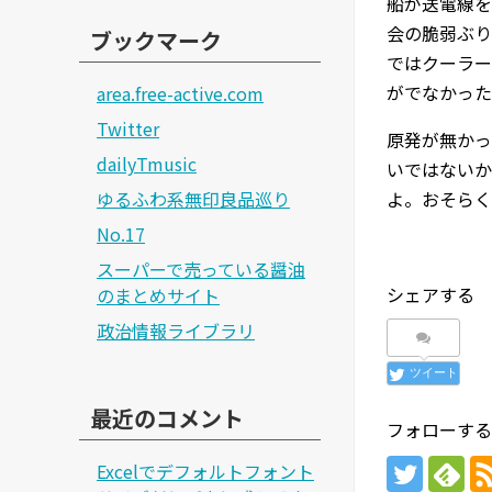
船が送電線を
会の脆弱ぶり
ブックマーク
ではクーラー
がでなかった
area.free-active.com
Twitter
原発が無かっ
dailyTmusic
いではないか
ゆるふわ系無印良品巡り
よ。おそらく
No.17
スーパーで売っている醤油
シェアする
のまとめサイト
政治情報ライブラリ
ツイート
最近のコメント
フォローする
Excelでデフォルトフォント