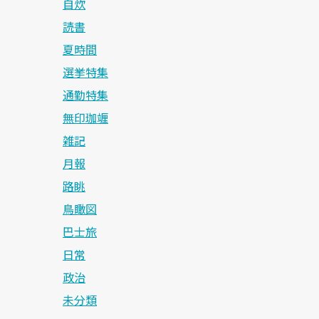
自炊
読書
夏時間
選挙特集
通勤特集
無印珈竰
雑記
月報
路眺
鳥瞰図
巴士旅
日常
政治
未分類