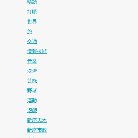
精読
打順
世界
旅
交通
情報技術
音楽
決済
芸能
野球
運動
遊戯
新座志木
新座市政