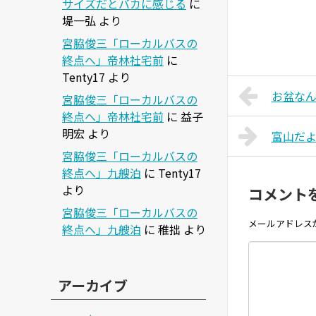
サイズだとバカに感じる
に
堤一弘
より
宮脇俊三「ローカルバスの
終点へ」帝林社宅前
に
Tenty17
より
お盆な
宮脇俊三「ローカルバスの
終点へ」帝林社宅前
に
益子
明宏
より
富山だ
宮脇俊三「ローカルバスの
終点へ」九艘泊
に
Tenty17
より
コメント
宮脇俊三「ローカルバスの
メールアドレス
終点へ」九艘泊
に
稚拙
より
アーカイブ