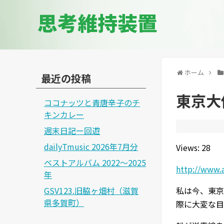
思考維持装置
ホーム
最近の投稿
東京大
ココナッツと青唐辛子のチ
キンカレー
週末日記ー回遊
dailyTmusic 2026年7月分
Views: 28
ベストアルバム 2022～2025
http://www.
年
GSV123.旧脇ヶ畑村（滋賀
私は今、東京
県多賀町）
際に大変な目