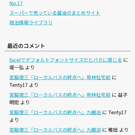
No.17
スーパーで売っている醤油のまとめサイト
政治情報ライブラリ
最近のコメント
Excelでデフォルトフォントサイズだとバカに感じる
に
堤一弘
より
宮脇俊三「ローカルバスの終点へ」帝林社宅前
に
Tenty17
より
宮脇俊三「ローカルバスの終点へ」帝林社宅前
に
益子
明宏
より
宮脇俊三「ローカルバスの終点へ」九艘泊
に
Tenty17
より
宮脇俊三「ローカルバスの終点へ」九艘泊
に
稚拙
より