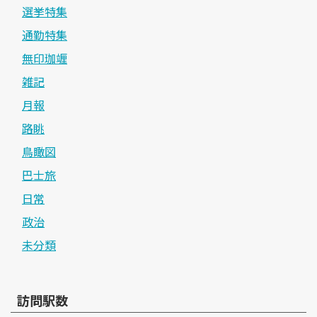
選挙特集
通勤特集
無印珈竰
雑記
月報
路眺
鳥瞰図
巴士旅
日常
政治
未分類
訪問駅数