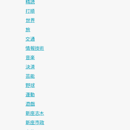
精読
打順
世界
旅
交通
情報技術
音楽
決済
芸能
野球
運動
遊戯
新座志木
新座市政