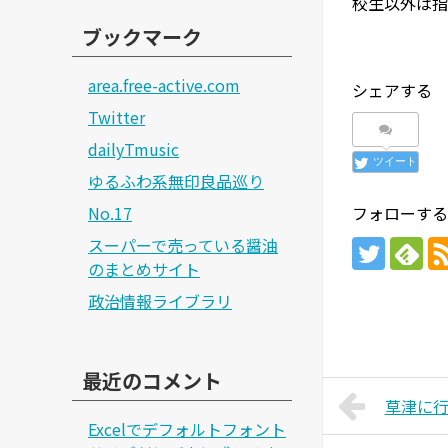
校生以外は指
ブックマーク
area.free-active.com
シェアする
Twitter
dailyTmusic
ツイート
ゆるふわ系無印良品巡り
No.17
フォローする
スーパーで売っている醤油
のまとめサイト
政治情報ライブラリ
最近のコメント
草津に
Excelでデフォルトフォント