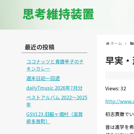
思考維持装置
ホーム
最近の投稿
早実・
ココナッツと青唐辛子のチ
キンカレー
週末日記ー回遊
dailyTmusic 2026年7月分
Views: 32
ベストアルバム 2022～2025
http://www.
年
GSV123.旧脇ヶ畑村（滋賀
初志貫徹でい
県多賀町）
昔は進学を希