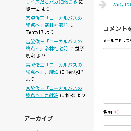
サイズだとバカに感じる
に
Wiiは1
堤一弘
より
宮脇俊三「ローカルバスの
終点へ」帝林社宅前
に
コメント
Tenty17
より
宮脇俊三「ローカルバスの
メールアドレス
終点へ」帝林社宅前
に
益子
明宏
より
宮脇俊三「ローカルバスの
終点へ」九艘泊
に
Tenty17
より
宮脇俊三「ローカルバスの
終点へ」九艘泊
に
稚拙
より
名前
※
アーカイブ