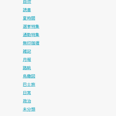
自炊
読書
夏時間
選挙特集
通勤特集
無印珈竰
雑記
月報
路眺
鳥瞰図
巴士旅
日常
政治
未分類