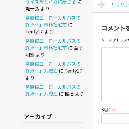
サイズだとバカに感じる
に
とうと
堤一弘
より
宮脇俊三「ローカルバスの
終点へ」帝林社宅前
に
コメント
Tenty17
より
宮脇俊三「ローカルバスの
メールアドレス
終点へ」帝林社宅前
に
益子
明宏
より
宮脇俊三「ローカルバスの
終点へ」九艘泊
に
Tenty17
より
宮脇俊三「ローカルバスの
終点へ」九艘泊
に
稚拙
より
名前
※
アーカイブ