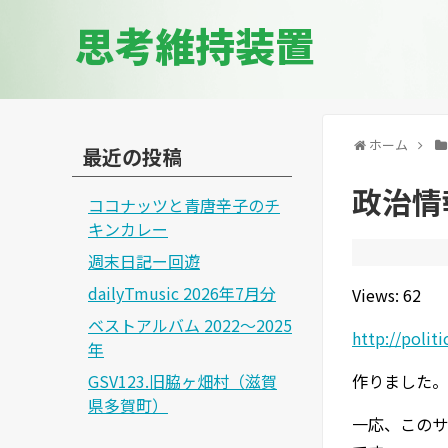
思考維持装置
ホーム
最近の投稿
政治情
ココナッツと青唐辛子のチ
キンカレー
週末日記ー回遊
dailyTmusic 2026年7月分
Views: 62
ベストアルバム 2022～2025
http://politi
年
GSV123.旧脇ヶ畑村（滋賀
作りました。
県多賀町）
一応、このサ