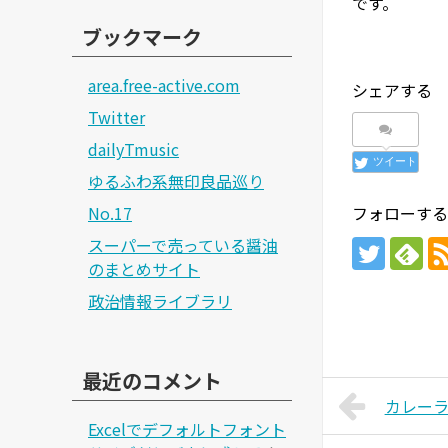
です。
ブックマーク
area.free-active.com
シェアする
Twitter
dailyTmusic
ツイート
ゆるふわ系無印良品巡り
No.17
フォローする
スーパーで売っている醤油
のまとめサイト
政治情報ライブラリ
最近のコメント
カレー
Excelでデフォルトフォント