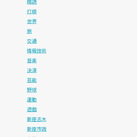
精読
打順
世界
旅
交通
情報技術
音楽
決済
芸能
野球
運動
遊戯
新座志木
新座市政