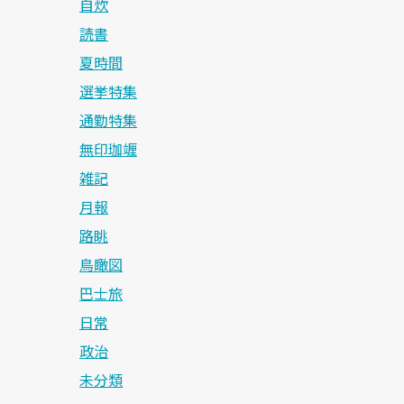
自炊
読書
夏時間
選挙特集
通勤特集
無印珈竰
雑記
月報
路眺
鳥瞰図
巴士旅
日常
政治
未分類