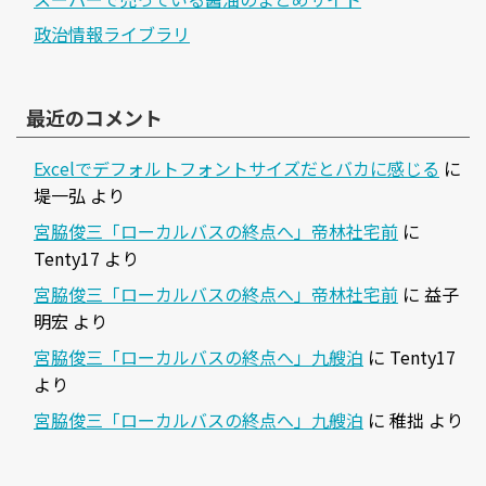
政治情報ライブラリ
最近のコメント
Excelでデフォルトフォントサイズだとバカに感じる
に
堤一弘
より
宮脇俊三「ローカルバスの終点へ」帝林社宅前
に
Tenty17
より
宮脇俊三「ローカルバスの終点へ」帝林社宅前
に
益子
明宏
より
宮脇俊三「ローカルバスの終点へ」九艘泊
に
Tenty17
より
宮脇俊三「ローカルバスの終点へ」九艘泊
に
稚拙
より