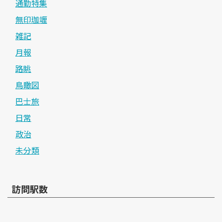
通勤特集
無印珈竰
雑記
月報
路眺
鳥瞰図
巴士旅
日常
政治
未分類
訪問駅数