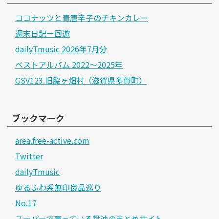
ココナッツと青唐辛子のチキンカレー
週末日記ー回遊
dailyTmusic 2026年7月分
ベストアルバム 2022～2025年
GSV123.旧脇ヶ畑村（滋賀県多賀町）
ブックマーク
area.free-active.com
Twitter
dailyTmusic
ゆるふわ系無印良品巡り
No.17
スーパーで売っている醤油のまとめサイト