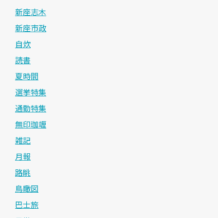
新座志木
新座市政
自炊
読書
夏時間
選挙特集
通勤特集
無印珈竰
雑記
月報
路眺
鳥瞰図
巴士旅