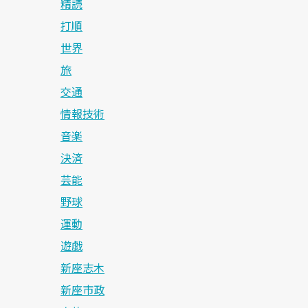
精読
打順
世界
旅
交通
情報技術
音楽
決済
芸能
野球
運動
遊戯
新座志木
新座市政