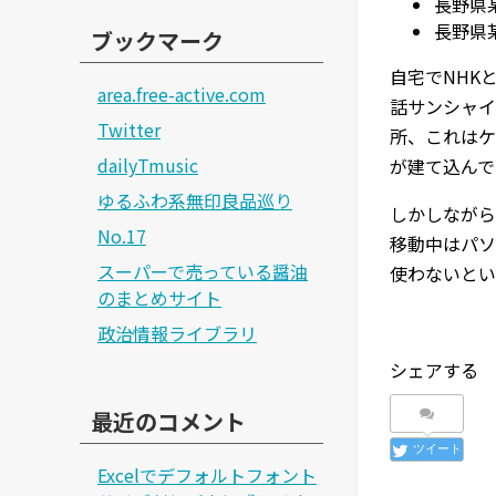
長野県
長野県
ブックマーク
自宅でNHK
area.free-active.com
話サンシャイ
Twitter
所、これはケ
dailyTmusic
が建て込んで
ゆるふわ系無印良品巡り
しかしながら
No.17
移動中はパソ
スーパーで売っている醤油
使わないとい
のまとめサイト
政治情報ライブラリ
シェアする
最近のコメント
ツイート
Excelでデフォルトフォント