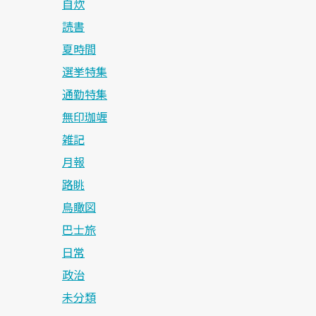
自炊
読書
夏時間
選挙特集
通勤特集
無印珈竰
雑記
月報
路眺
鳥瞰図
巴士旅
日常
政治
未分類