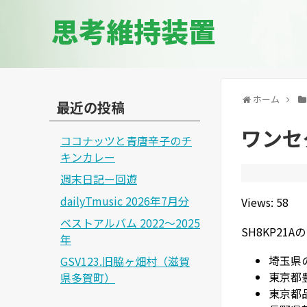
思考維持装置
ホーム
最近の投稿
ワンセ
ココナッツと青唐辛子のチ
キンカレー
週末日記ー回遊
dailyTmusic 2026年7月分
Views: 58
ベストアルバム 2022～2025
SH8KP2
年
埼玉県
GSV123.旧脇ヶ畑村（滋賀
東京都
県多賀町）
東京都