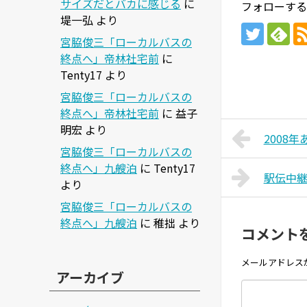
サイズだとバカに感じる
に
フォローする
堤一弘
より
宮脇俊三「ローカルバスの
終点へ」帝林社宅前
に
Tenty17
より
宮脇俊三「ローカルバスの
終点へ」帝林社宅前
に
益子
明宏
より
2008
宮脇俊三「ローカルバスの
終点へ」九艘泊
に
Tenty17
駅伝中
より
宮脇俊三「ローカルバスの
終点へ」九艘泊
に
稚拙
より
コメント
メールアドレス
アーカイブ