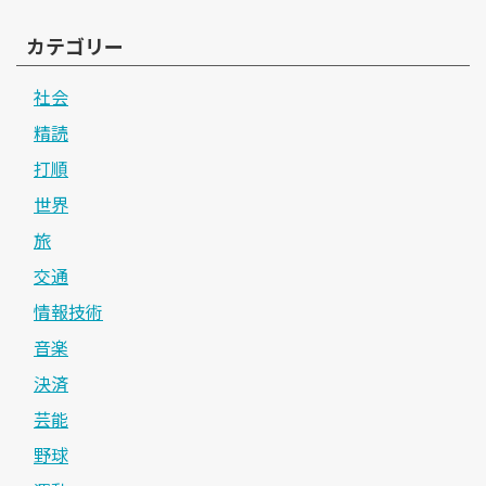
カテゴリー
社会
精読
打順
世界
旅
交通
情報技術
音楽
決済
芸能
野球