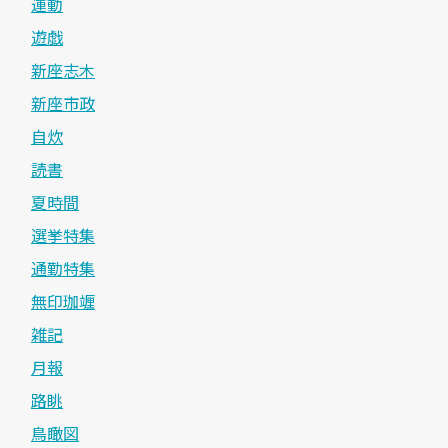
運動
遊戯
新座志木
新座市政
自炊
読書
夏時間
選挙特集
通勤特集
無印珈竰
雑記
月報
路眺
鳥瞰図