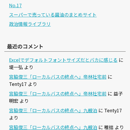
No.17
スーパーで売っている醤油のまとめサイト
政治情報ライブラリ
最近のコメント
Excelでデフォルトフォントサイズだとバカに感じる
に
堤一弘
より
宮脇俊三「ローカルバスの終点へ」帝林社宅前
に
Tenty17
より
宮脇俊三「ローカルバスの終点へ」帝林社宅前
に
益子
明宏
より
宮脇俊三「ローカルバスの終点へ」九艘泊
に
Tenty17
より
宮脇俊三「ローカルバスの終点へ」九艘泊
に
稚拙
より