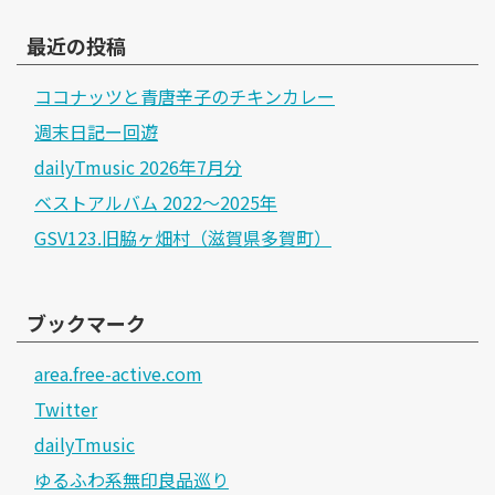
最近の投稿
ココナッツと青唐辛子のチキンカレー
週末日記ー回遊
dailyTmusic 2026年7月分
ベストアルバム 2022～2025年
GSV123.旧脇ヶ畑村（滋賀県多賀町）
ブックマーク
area.free-active.com
Twitter
dailyTmusic
ゆるふわ系無印良品巡り