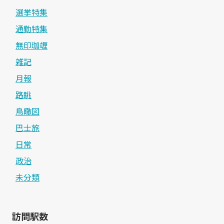
選挙特集
通勤特集
無印珈竰
雑記
月報
路眺
鳥瞰図
巴士旅
日常
政治
未分類
訪問駅数