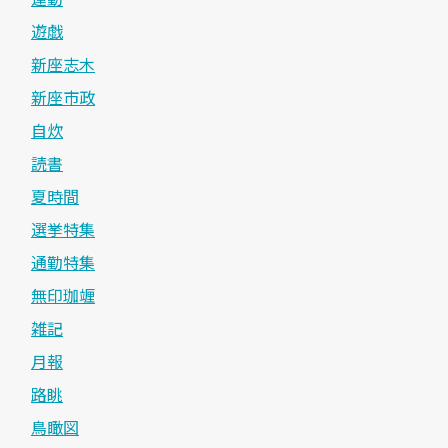
遊戯
新座志木
新座市政
自炊
読書
夏時間
選挙特集
通勤特集
無印珈竰
雑記
月報
路眺
鳥瞰図