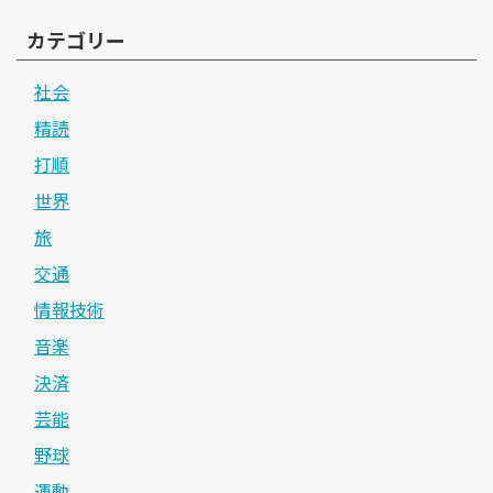
カテゴリー
社会
精読
打順
世界
旅
交通
情報技術
音楽
決済
芸能
野球
運動