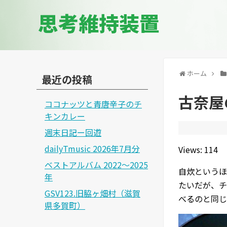
思考維持装置
ホーム
最近の投稿
古奈屋
ココナッツと青唐辛子のチ
キンカレー
週末日記ー回遊
dailyTmusic 2026年7月分
Views: 114
ベストアルバム 2022～2025
自炊というほ
年
たいだが、チ
GSV123.旧脇ヶ畑村（滋賀
べるのと同じ
県多賀町）