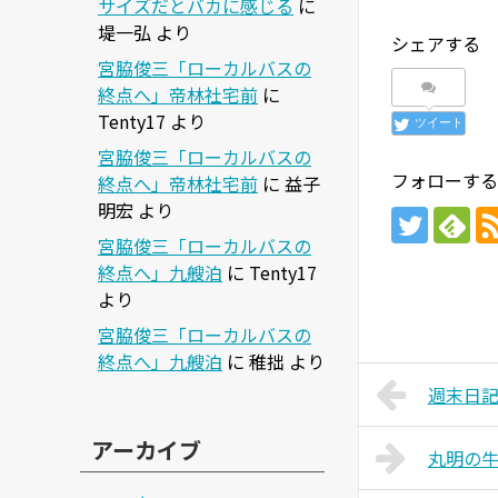
サイズだとバカに感じる
に
堤一弘
より
シェアする
宮脇俊三「ローカルバスの
終点へ」帝林社宅前
に
Tenty17
より
ツイート
宮脇俊三「ローカルバスの
フォローする
終点へ」帝林社宅前
に
益子
明宏
より
宮脇俊三「ローカルバスの
終点へ」九艘泊
に
Tenty17
より
宮脇俊三「ローカルバスの
終点へ」九艘泊
に
稚拙
より
週末日
アーカイブ
丸明の