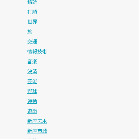
精読
打順
世界
旅
交通
情報技術
音楽
決済
芸能
野球
運動
遊戯
新座志木
新座市政