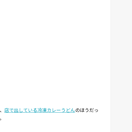
、
店で出している冷凍カレーうどん
のほうだっ
。