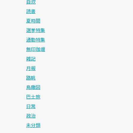
自炊
読書
夏時間
選挙特集
通勤特集
無印珈竰
雑記
月報
路眺
鳥瞰図
巴士旅
日常
政治
未分類