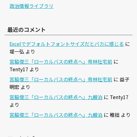
政治情報ライブラリ
最近のコメント
Excelでデフォルトフォントサイズだとバカに感じる
に
堤一弘
より
宮脇俊三「ローカルバスの終点へ」帝林社宅前
に
Tenty17
より
宮脇俊三「ローカルバスの終点へ」帝林社宅前
に
益子
明宏
より
宮脇俊三「ローカルバスの終点へ」九艘泊
に
Tenty17
より
宮脇俊三「ローカルバスの終点へ」九艘泊
に
稚拙
より