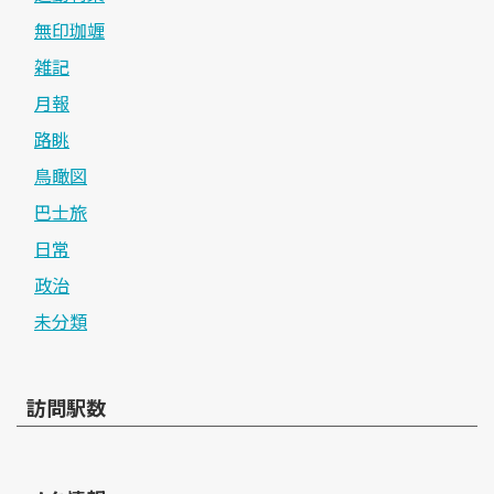
無印珈竰
雑記
月報
路眺
鳥瞰図
巴士旅
日常
政治
未分類
訪問駅数