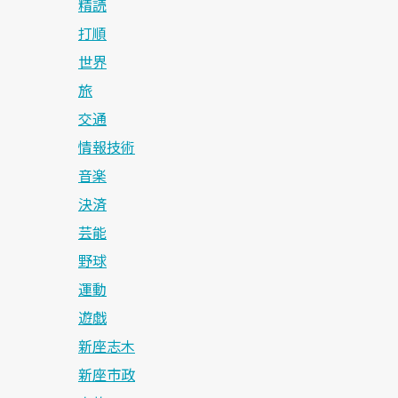
精読
打順
世界
旅
交通
情報技術
音楽
決済
芸能
野球
運動
遊戯
新座志木
新座市政