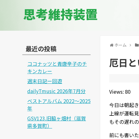
思考維持装置
ホーム
最近の投稿
厄日と
ココナッツと青唐辛子のチ
キンカレー
週末日記ー回遊
dailyTmusic 2026年7月分
Views: 80
ベストアルバム 2022～2025
今日は朝起き
年
上線が運転見
GSV123.旧脇ヶ畑村（滋賀
もその遅れの
県多賀町）
前にも書いた