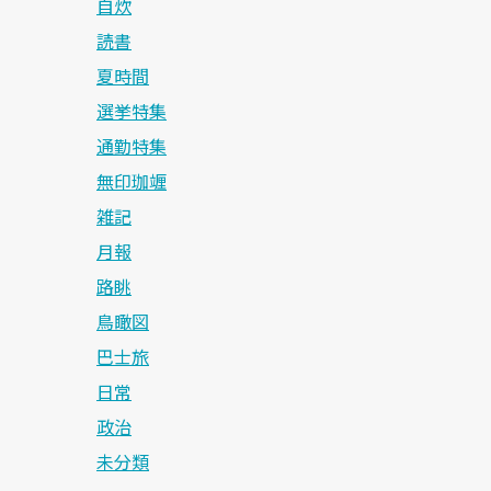
自炊
読書
夏時間
選挙特集
通勤特集
無印珈竰
雑記
月報
路眺
鳥瞰図
巴士旅
日常
政治
未分類