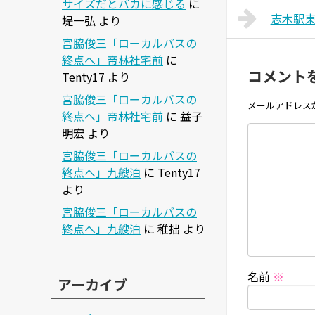
サイズだとバカに感じる
に
志木駅
堤一弘
より
宮脇俊三「ローカルバスの
終点へ」帝林社宅前
に
コメント
Tenty17
より
宮脇俊三「ローカルバスの
メールアドレス
終点へ」帝林社宅前
に
益子
明宏
より
宮脇俊三「ローカルバスの
終点へ」九艘泊
に
Tenty17
より
宮脇俊三「ローカルバスの
終点へ」九艘泊
に
稚拙
より
名前
※
アーカイブ