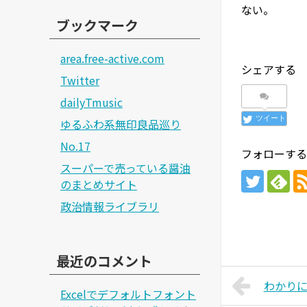
ない。
ブックマーク
area.free-active.com
シェアする
Twitter
dailyTmusic
ツイート
ゆるふわ系無印良品巡り
No.17
フォローする
スーパーで売っている醤油
のまとめサイト
政治情報ライブラリ
最近のコメント
わかり
Excelでデフォルトフォント