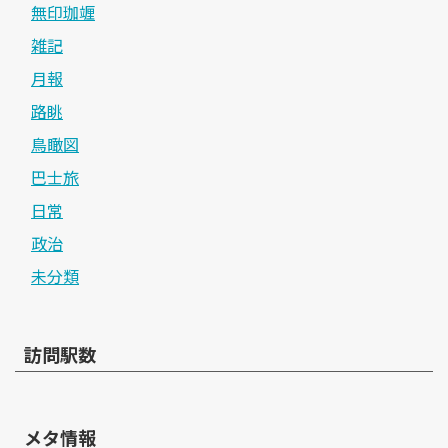
無印珈竰
雑記
月報
路眺
鳥瞰図
巴士旅
日常
政治
未分類
訪問駅数
メタ情報