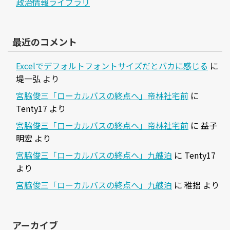
政治情報ライブラリ
最近のコメント
Excelでデフォルトフォントサイズだとバカに感じる
に
堤一弘
より
宮脇俊三「ローカルバスの終点へ」帝林社宅前
に
Tenty17
より
宮脇俊三「ローカルバスの終点へ」帝林社宅前
に
益子
明宏
より
宮脇俊三「ローカルバスの終点へ」九艘泊
に
Tenty17
より
宮脇俊三「ローカルバスの終点へ」九艘泊
に
稚拙
より
アーカイブ