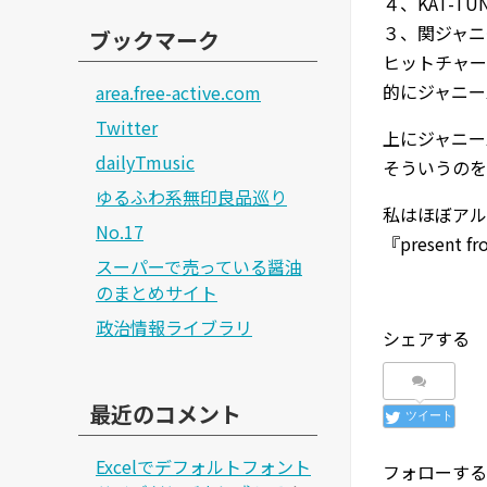
４、KAT-T
３、関ジャニ∞
ブックマーク
ヒットチャー
的にジャニー
area.free-active.com
Twitter
上にジャニー
dailyTmusic
そういうのを
ゆるふわ系無印良品巡り
私はほぼアルバ
No.17
『present 
スーパーで売っている醤油
のまとめサイト
政治情報ライブラリ
シェアする
最近のコメント
ツイート
Excelでデフォルトフォント
フォローする