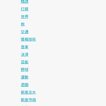
精読
打順
世界
旅
交通
情報技術
音楽
決済
芸能
野球
運動
遊戯
新座志木
新座市政