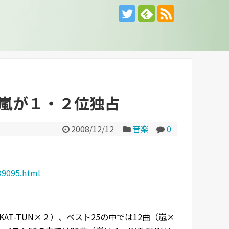
嵐が１・２位独占
2008/12/12
音楽
0
39095.html
T-TUN×２）、ベスト25の中では12曲（嵐×