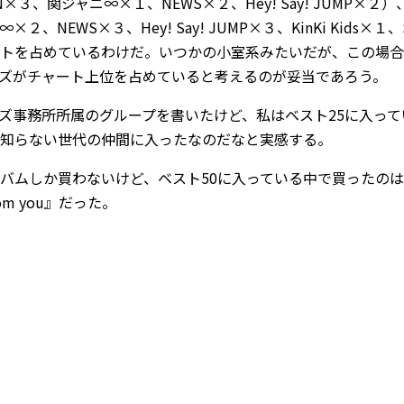
UN×３、関ジャニ∞×１、NEWS×２、Hey! Say! JUMP×２
×２、NEWS×３、Hey! Say! JUMP×３、KinKi Kid
トを占めているわけだ。いつかの小室系みたいだが、この場合
ズがチャート上位を占めていると考えるのが妥当であろう。
ズ事務所所属のグループを書いたけど、私はベスト25に入っ
知らない世代の仲間に入ったなのだなと実感する。
ムしか買わないけど、ベスト50に入っている中で買ったのはBUMP OF 
from you』だった。