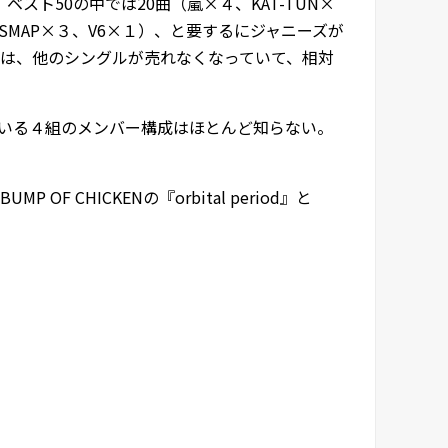
）、ベスト50の中では20曲（嵐×４、KAT-TUN×
s×１、SMAP×３、V6×１）、と要するにジャニーズが
は、他のシングルが売れなくなっていて、相対
ている４組のメンバー構成はほとんど知らない。
CHICKENの『orbital period』と