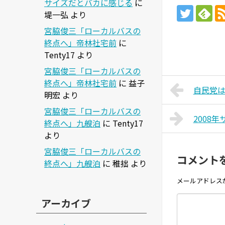
サイズだとバカに感じる
に
堤一弘
より
宮脇俊三「ローカルバスの
終点へ」帝林社宅前
に
Tenty17
より
宮脇俊三「ローカルバスの
終点へ」帝林社宅前
に
益子
自民党
明宏
より
宮脇俊三「ローカルバスの
2008
終点へ」九艘泊
に
Tenty17
より
宮脇俊三「ローカルバスの
コメント
終点へ」九艘泊
に
稚拙
より
メールアドレス
アーカイブ