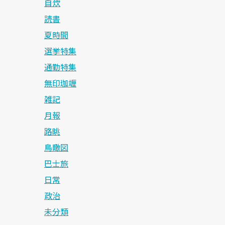
自炊
読書
夏時間
選挙特集
通勤特集
無印珈竰
雑記
月報
路眺
鳥瞰図
巴士旅
日常
政治
未分類