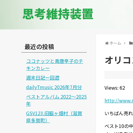
思考維持装置
ホーム
最近の投稿
オリコ
ココナッツと青唐辛子のチ
キンカレー
週末日記ー回遊
dailyTmusic 2026年7月分
Views: 62
ベストアルバム 2022～2025
http://www.
年
GSV123.旧脇ヶ畑村（滋賀
いちばん売れ
県多賀町）
ベスト10の