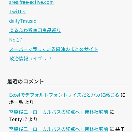
area.free-active.com
Twitter
dailyTmusic
ゆるふわ系無印良品巡り
No.17
スーパーで売っている醤油のまとめサイト
政治情報ライブラリ
最近のコメント
Excelでデフォルトフォントサイズだとバカに感じる
に
堤一弘
より
宮脇俊三「ローカルバスの終点へ」帝林社宅前
に
Tenty17
より
宮脇俊三「ローカルバスの終点へ」帝林社宅前
に
益子