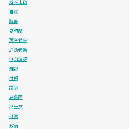
新座市政
自炊
読書
夏時間
選挙特集
通勤特集
無印珈竰
雑記
月報
路眺
鳥瞰図
巴士旅
日常
政治