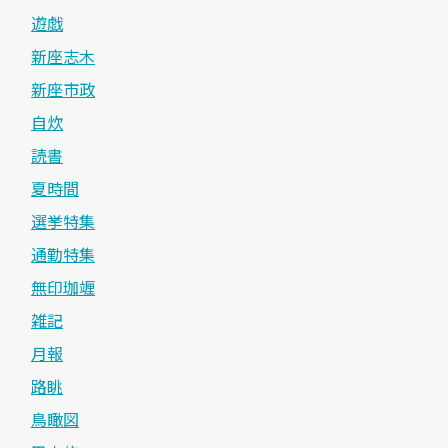
遊戯
新座志木
新座市政
自炊
読書
夏時間
選挙特集
通勤特集
無印珈竰
雑記
月報
路眺
鳥瞰図