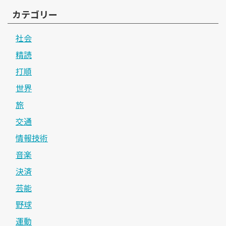
カテゴリー
社会
精読
打順
世界
旅
交通
情報技術
音楽
決済
芸能
野球
運動