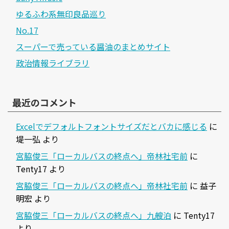
ゆるふわ系無印良品巡り
No.17
スーパーで売っている醤油のまとめサイト
政治情報ライブラリ
最近のコメント
Excelでデフォルトフォントサイズだとバカに感じる
に
堤一弘
より
宮脇俊三「ローカルバスの終点へ」帝林社宅前
に
Tenty17
より
宮脇俊三「ローカルバスの終点へ」帝林社宅前
に
益子
明宏
より
宮脇俊三「ローカルバスの終点へ」九艘泊
に
Tenty17
より