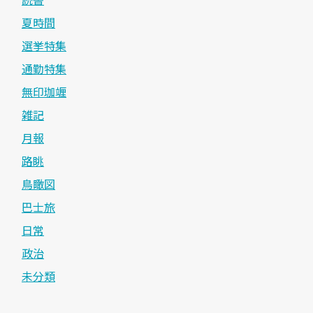
夏時間
選挙特集
通勤特集
無印珈竰
雑記
月報
路眺
鳥瞰図
巴士旅
日常
政治
未分類