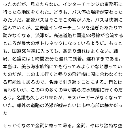
ったのだが、見あたらない。インターチェンジの事務所に
行ったら地図をくれた。どうも、バス停の場所が変わった
みたいだ。高速バスはそこそこの客がいた。バスは快調に
進んでいくが、宜野座インターチェンジを過ぎたあたりで
動かなくなる。渋滞だ。高速道路と国道58号線が合流する
ところが最大のボトルネックになっているようだ。もっと
も、国道58号線に入っても、あまり流れはよくない。結
局、名護には１時間25分も遅れて到着。遅れすぎである。
本当は、美ら海水族館にでも行ってみようかなと思ってい
たのだが、このまま行くと帰りの飛行機に間に合わなくな
る可能性もあるので、名護で引き返すことにする。皆とは
言わないが、この中の多くの車が美ら海水族館に行くのだ
ろう。名護も久しぶり来たが、モスバーガーがなくなって
いた。郊外の道路の渋滞が嘘みたいに市中心部は静かだっ
た。
せっかくなので金武に寄って帰る。金武、やはり独特な空