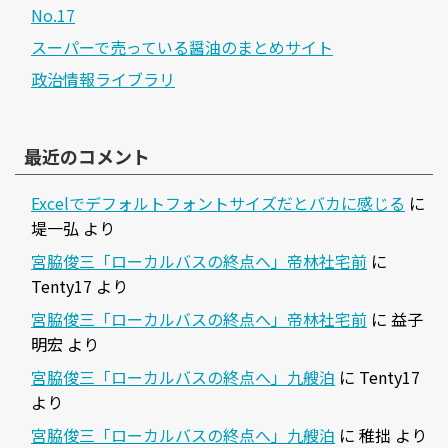
No.17
スーパーで売っている醤油のまとめサイト
政治情報ライブラリ
最近のコメント
Excelでデフォルトフォントサイズだとバカに感じる
に
堤一弘
より
宮脇俊三「ローカルバスの終点へ」帝林社宅前
に
Tenty17
より
宮脇俊三「ローカルバスの終点へ」帝林社宅前
に
益子
明宏
より
宮脇俊三「ローカルバスの終点へ」九艘泊
に
Tenty17
より
宮脇俊三「ローカルバスの終点へ」九艘泊
に
稚拙
より