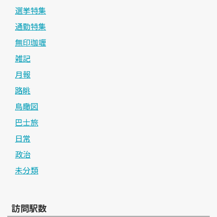
選挙特集
通勤特集
無印珈竰
雑記
月報
路眺
鳥瞰図
巴士旅
日常
政治
未分類
訪問駅数