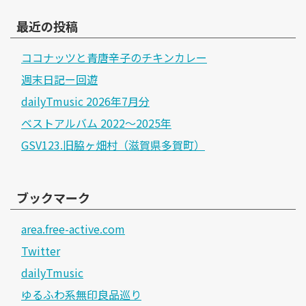
最近の投稿
ココナッツと青唐辛子のチキンカレー
週末日記ー回遊
dailyTmusic 2026年7月分
ベストアルバム 2022～2025年
GSV123.旧脇ヶ畑村（滋賀県多賀町）
ブックマーク
area.free-active.com
Twitter
dailyTmusic
ゆるふわ系無印良品巡り