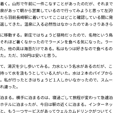
着く。山形で午前に一件こなすことがあったのだが、それまで
泉があって朝から営業しているので行ってみようと思って左沢
たら羽前長崎駅に着いていてここはどこと確認している間に発
返してきた。温泉に入る必然性はなかったのであっさりあきら
に移動する。新庄ではちょうど昼時だったので、名物という鳥
それほど暑くなかったのでラーメンを食べる気になった。ラー
た。他の具は海苔だけである。私はもつは好きなので食べるの
た。ただ、550円は安いと思う。
て、湯沢を少し歩いてみる。力水という名水があるのだが、こ
持って水を汲もうとしている人がいた。水は２本のパイプから
。私が行ったときはちょうど１人しかいなかったので、スムー
れ違った。
泊まる。横手に泊まるのは、寝過ごして旅程が変わって急遽泊
ホテルに泊まったが、今日は駅の近くに泊まる。インターネッ
と、もう一つサービスがあってウェルカムドリンクがついてく