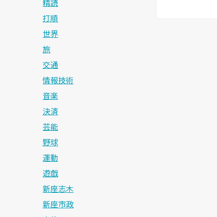
精読
打順
世界
旅
交通
情報技術
音楽
決済
芸能
野球
運動
遊戯
新座志木
新座市政