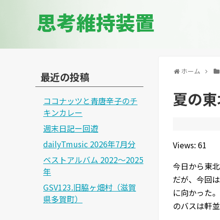
思考維持装置
ホーム
最近の投稿
夏の東
ココナッツと青唐辛子のチ
キンカレー
週末日記ー回遊
dailyTmusic 2026年7月分
Views: 61
ベストアルバム 2022～2025
今日から東北
年
だが、今回は
GSV123.旧脇ヶ畑村（滋賀
に向かった。
県多賀町）
のバスは軒並