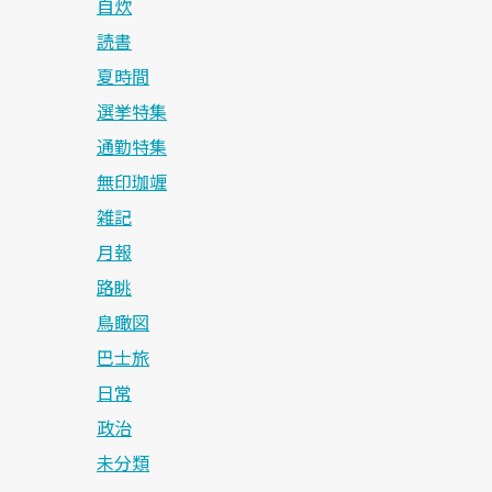
自炊
読書
夏時間
選挙特集
通勤特集
無印珈竰
雑記
月報
路眺
鳥瞰図
巴士旅
日常
政治
未分類