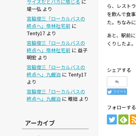
サイズだとバカに感じる
に
ら、レストラ
堤一弘
より
を飲んで食事
宮脇俊三「ローカルバスの
た。ちなみに
終点へ」帝林社宅前
に
Tenty17
より
あと、駅前に
宮脇俊三「ローカルバスの
くりしたよ。
終点へ」帝林社宅前
に
益子
明宏
より
宮脇俊三「ローカルバスの
シェアする
終点へ」九艘泊
に
Tenty17
より
宮脇俊三「ローカルバスの
ツイート
終点へ」九艘泊
に
稚拙
より
フォローする
アーカイブ