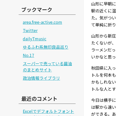
山形に早朝に
ブックマーク
駅の近くに温
た。気がつい
area.free-active.com
て単純に折り
Twitter
山形から新庄
dailyTmusic
たくないが、
ゆるふわ系無印良品巡り
ラーメンだっ
No.17
いかなと思っ
スーパーで売っている醤油
秋田県に入っ
のまとめサイト
トルを何本も
政治情報ライブラリ
かもしれない
トルな人とす
最近のコメント
今日は横手に
は駅から遠い
Excelでデフォルトフォント
ができる。あ