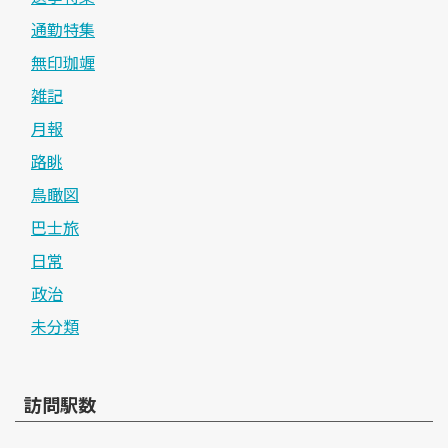
通勤特集
無印珈竰
雑記
月報
路眺
鳥瞰図
巴士旅
日常
政治
未分類
訪問駅数