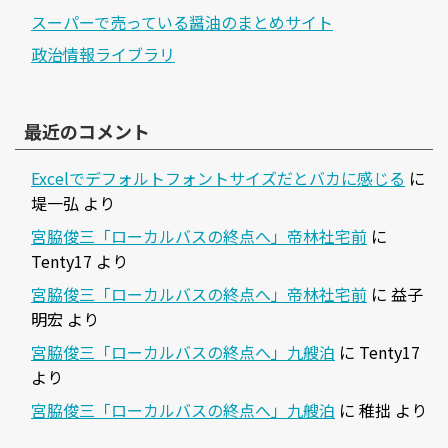
スーパーで売っている醤油のまとめサイト
政治情報ライブラリ
最近のコメント
Excelでデフォルトフォントサイズだとバカに感じる
に
堤一弘
より
宮脇俊三「ローカルバスの終点へ」帝林社宅前
に
Tenty17
より
宮脇俊三「ローカルバスの終点へ」帝林社宅前
に
益子
明宏
より
宮脇俊三「ローカルバスの終点へ」九艘泊
に
Tenty17
より
宮脇俊三「ローカルバスの終点へ」九艘泊
に
稚拙
より