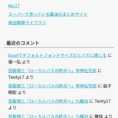
No.17
スーパーで売っている醤油のまとめサイト
政治情報ライブラリ
最近のコメント
Excelでデフォルトフォントサイズだとバカに感じる
に
堤一弘
より
宮脇俊三「ローカルバスの終点へ」帝林社宅前
に
Tenty17
より
宮脇俊三「ローカルバスの終点へ」帝林社宅前
に
益子
明宏
より
宮脇俊三「ローカルバスの終点へ」九艘泊
に
Tenty17
より
宮脇俊三「ローカルバスの終点へ」九艘泊
に
稚拙
より