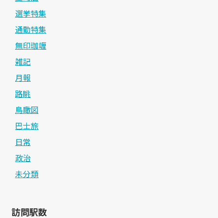
選挙特集
通勤特集
無印珈竰
雑記
月報
路眺
鳥瞰図
巴士旅
日常
政治
未分類
訪問駅数