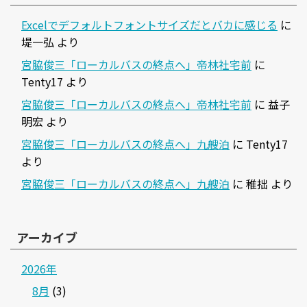
Excelでデフォルトフォントサイズだとバカに感じる
に
堤一弘
より
宮脇俊三「ローカルバスの終点へ」帝林社宅前
に
Tenty17
より
宮脇俊三「ローカルバスの終点へ」帝林社宅前
に
益子
明宏
より
宮脇俊三「ローカルバスの終点へ」九艘泊
に
Tenty17
より
宮脇俊三「ローカルバスの終点へ」九艘泊
に
稚拙
より
アーカイブ
2026年
8月
(3)