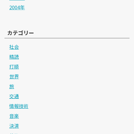
2004年
カテゴリー
社会
精読
打順
世界
旅
交通
情報技術
音楽
決済