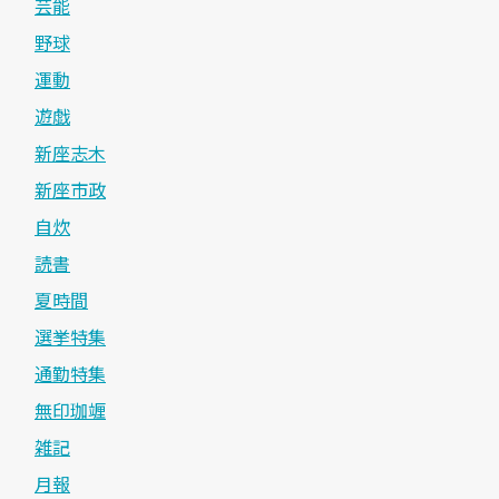
芸能
野球
運動
遊戯
新座志木
新座市政
自炊
読書
夏時間
選挙特集
通勤特集
無印珈竰
雑記
月報