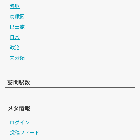
路眺
鳥瞰図
巴士旅
日常
政治
未分類
訪問駅数
メタ情報
ログイン
投稿フィード