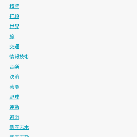
精読
打順
世界
旅
交通
情報技術
音楽
決済
芸能
野球
運動
遊戯
新座志木
新座市政