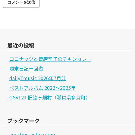
最近の投稿
ココナッツと青唐辛子のチキンカレー
週末日記ー回遊
dailyTmusic 2026年7月分
ベストアルバム 2022～2025年
GSV123.旧脇ヶ畑村（滋賀県多賀町）
ブックマーク
area.free-active.com