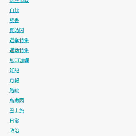
自炊
読書
夏時間
選挙特集
通勤特集
無印珈竰
雑記
月報
路眺
鳥瞰図
巴士旅
日常
政治