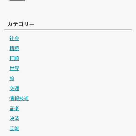
カテゴリー
社会
精読
打順
世界
旅
交通
情報技術
音楽
決済
芸能