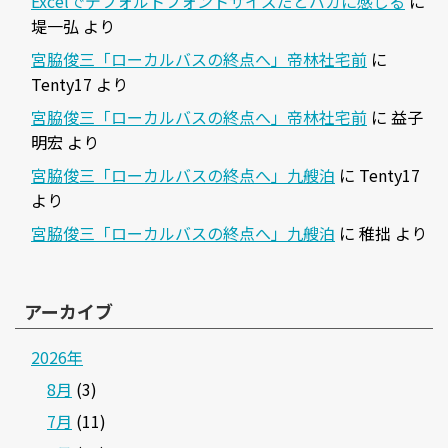
Excelでデフォルトフォントサイズだとバカに感じる
に
堤一弘
より
宮脇俊三「ローカルバスの終点へ」帝林社宅前
に
Tenty17
より
宮脇俊三「ローカルバスの終点へ」帝林社宅前
に
益子
明宏
より
宮脇俊三「ローカルバスの終点へ」九艘泊
に
Tenty17
より
宮脇俊三「ローカルバスの終点へ」九艘泊
に
稚拙
より
アーカイブ
2026年
8月
(3)
7月
(11)