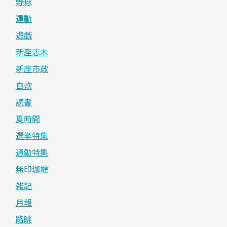
野球
運動
遊戯
新座志木
新座市政
自炊
読書
夏時間
選挙特集
通勤特集
無印珈竰
雑記
月報
路眺