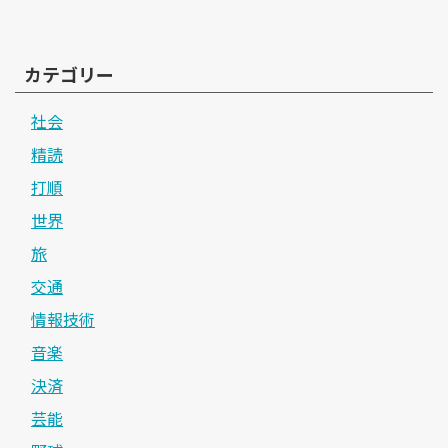
カテゴリー
社会
精読
打順
世界
旅
交通
情報技術
音楽
決済
芸能