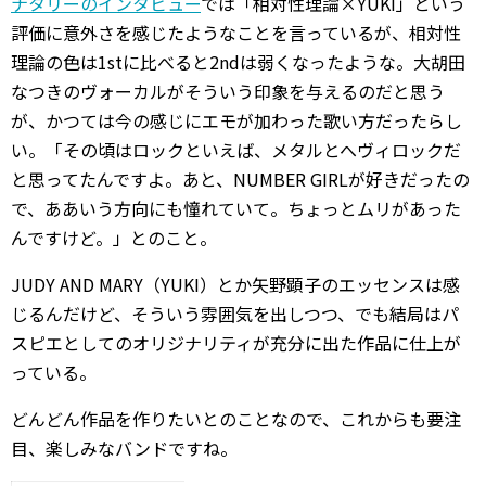
ナタリーのインタビュー
では「相対性理論×YUKI」という
評価に意外さを感じたようなことを言っているが、相対性
理論の色は1stに比べると2ndは弱くなったような。大胡田
なつきのヴォーカルがそういう印象を与えるのだと思う
が、かつては今の感じにエモが加わった歌い方だったらし
い。「その頃はロックといえば、メタルとへヴィロックだ
と思ってたんですよ。あと、NUMBER GIRLが好きだったの
で、ああいう方向にも憧れていて。ちょっとムリがあった
んですけど。」とのこと。
JUDY AND MARY（YUKI）とか矢野顕子のエッセンスは感
じるんだけど、そういう雰囲気を出しつつ、でも結局はパ
スピエとしてのオリジナリティが充分に出た作品に仕上が
っている。
どんどん作品を作りたいとのことなので、これからも要注
目、楽しみなバンドですね。