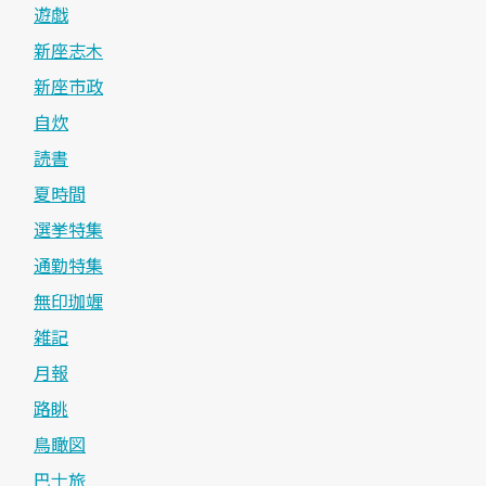
遊戯
新座志木
新座市政
自炊
読書
夏時間
選挙特集
通勤特集
無印珈竰
雑記
月報
路眺
鳥瞰図
巴士旅