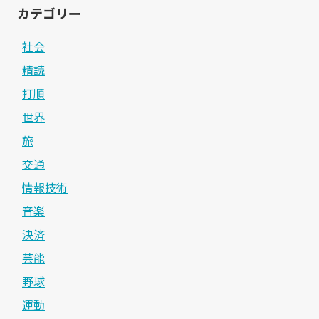
カテゴリー
社会
精読
打順
世界
旅
交通
情報技術
音楽
決済
芸能
野球
運動