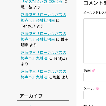
サイズだとバカに感じる
に
コメント
堤一弘
より
メールアドレス
宮脇俊三「ローカルバスの
終点へ」帝林社宅前
に
Tenty17
より
宮脇俊三「ローカルバスの
終点へ」帝林社宅前
に
益子
明宏
より
宮脇俊三「ローカルバスの
終点へ」九艘泊
に
Tenty17
より
名前
※
宮脇俊三「ローカルバスの
終点へ」九艘泊
に
稚拙
より
メール
※
アーカイブ