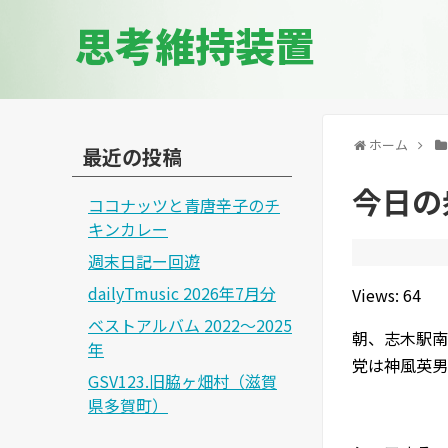
思考維持装置
ホーム
最近の投稿
今日の衆
ココナッツと青唐辛子のチ
キンカレー
週末日記ー回遊
dailyTmusic 2026年7月分
Views: 64
ベストアルバム 2022～2025
朝、志木駅南
年
党は神風英男
GSV123.旧脇ヶ畑村（滋賀
県多賀町）