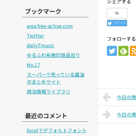
シェアする
ブックマーク
ツイート
area.free-active.com
Twitter
フォローする
dailyTmusic
ゆるふわ系無印良品巡り
No.17
スーパーで売っている醤油
のまとめサイト
政治情報ライブラリ
今日の衆院
今日の衆院
最近のコメント
Excelでデフォルトフォント