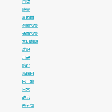
自炊
読書
夏時間
選挙特集
通勤特集
無印珈竰
雑記
月報
路眺
鳥瞰図
巴士旅
日常
政治
未分類