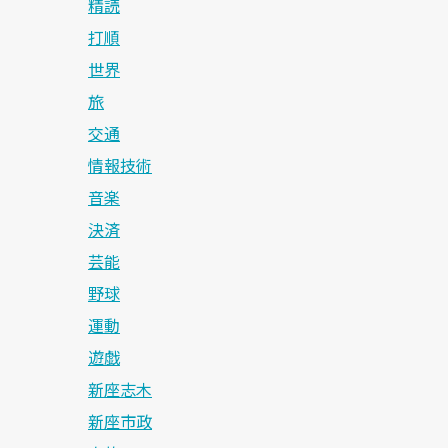
精読
打順
世界
旅
交通
情報技術
音楽
決済
芸能
野球
運動
遊戯
新座志木
新座市政