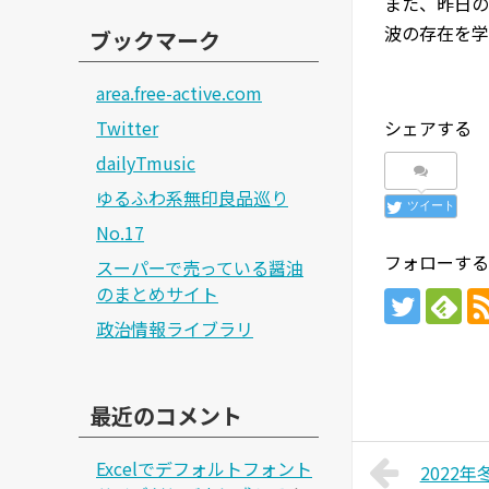
また、昨日の
波の存在を学
ブックマーク
area.free-active.com
Twitter
シェアする
dailyTmusic
ゆるふわ系無印良品巡り
ツイート
No.17
フォローする
スーパーで売っている醤油
のまとめサイト
政治情報ライブラリ
最近のコメント
Excelでデフォルトフォント
2022