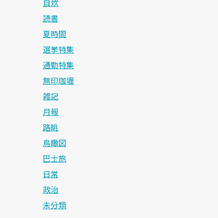
自炊
読書
夏時間
選挙特集
通勤特集
無印珈竰
雑記
月報
路眺
鳥瞰図
巴士旅
日常
政治
未分類