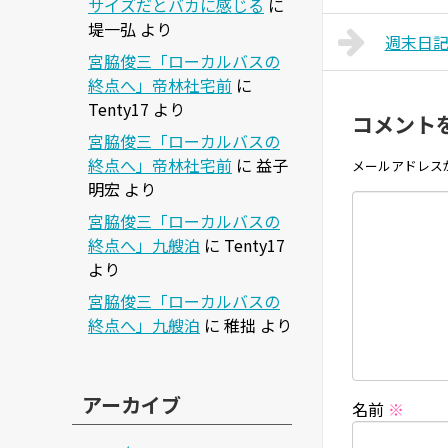
サイズだとバカに感じる
に
堤一弘
より
週末日
宮脇俊三「ローカルバスの
終点へ」帝林社宅前
に
Tenty17
より
コメント
宮脇俊三「ローカルバスの
終点へ」帝林社宅前
に
益子
メールアドレス
明宏
より
宮脇俊三「ローカルバスの
終点へ」九艘泊
に
Tenty17
より
宮脇俊三「ローカルバスの
終点へ」九艘泊
に
稚拙
より
アーカイブ
名前
※