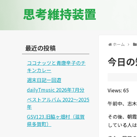
思考維持装置
ホーム
最近の投稿
今日の知
ココナッツと青唐辛子のチ
キンカレー
週末日記ー回遊
dailyTmusic 2026年7月分
Views: 65
ベストアルバム 2022～2025
午前中、志木
年
GSV123.旧脇ヶ畑村（滋賀
その後、朝霞
県多賀町）
している人は