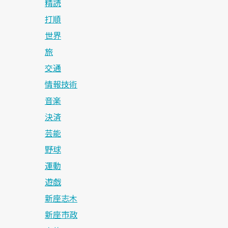
精読
打順
世界
旅
交通
情報技術
音楽
決済
芸能
野球
運動
遊戯
新座志木
新座市政