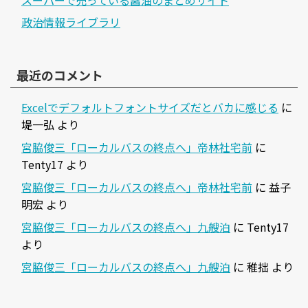
スーパーで売っている醤油のまとめサイト
政治情報ライブラリ
最近のコメント
Excelでデフォルトフォントサイズだとバカに感じる
に
堤一弘
より
宮脇俊三「ローカルバスの終点へ」帝林社宅前
に
Tenty17
より
宮脇俊三「ローカルバスの終点へ」帝林社宅前
に
益子
明宏
より
宮脇俊三「ローカルバスの終点へ」九艘泊
に
Tenty17
より
宮脇俊三「ローカルバスの終点へ」九艘泊
に
稚拙
より