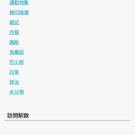
通勤特集
無印珈竰
雑記
月報
路眺
鳥瞰図
巴士旅
日常
政治
未分類
訪問駅数