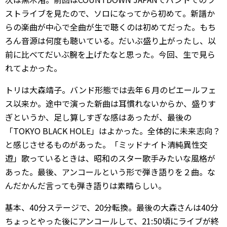
ストライブを見たので、ソロになってから初めて。新譜か
らの楽曲が中心で全曲が生で聴くのは初めてだった。もち
ろん音源は何度も聴いている。だいぶ盛り上がったし、以
前に比べてだいぶ腕を上げたなと思った。今回、生で見ら
れてよかった。
トリは大森靖子。バンド形態では去年６月のピエールフェ
ス以来か。途中で演った新曲は耳慣れないからか、盛りす
ぎというか、足し算しすぎな感はあったが、最後の
「TOKYO BLACK HOLE」はよかった。全体的に未来志向？
と感じさせるものがあった。「ミッドナイト清純異性交
遊」歌っているときは、昭和のスター歌手みたいな風格が
あった。最後、アンコールという形で弾き語りを２曲。な
んだかんだ言っても弾き語りは素晴らしい。
基本、40分ステージで、20分転換。最後の大森さんは40分
ちょっとやった後にアンコールして、21:50頃にライブが終