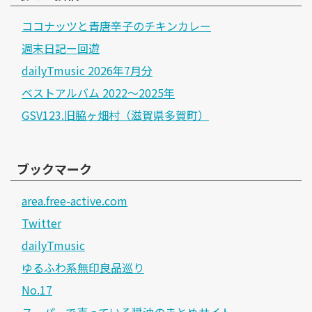
ココナッツと青唐辛子のチキンカレー
週末日記ー回遊
dailyTmusic 2026年7月分
ベストアルバム 2022～2025年
GSV123.旧脇ヶ畑村（滋賀県多賀町）
ブックマーク
area.free-active.com
Twitter
dailyTmusic
ゆるふわ系無印良品巡り
No.17