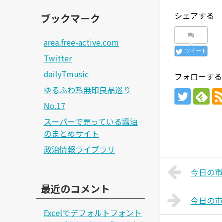
シェアする
ブックマーク
area.free-active.com
ツイート
Twitter
dailyTmusic
フォローする
ゆるふわ系無印良品巡り
No.17
スーパーで売っている醤油
のまとめサイト
政治情報ライブラリ
今日の市議
最近のコメント
今日の市議
Excelでデフォルトフォント