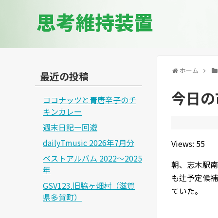
思考維持装置
ホーム
最近の投稿
今日の市
ココナッツと青唐辛子のチ
キンカレー
週末日記ー回遊
dailyTmusic 2026年7月分
Views: 55
ベストアルバム 2022～2025
朝、志木駅南
年
も辻予定候補
GSV123.旧脇ヶ畑村（滋賀
ていた。
県多賀町）