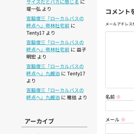
サイズだとバカに感じる
に
堤一弘
より
コメント
宮脇俊三「ローカルバスの
メールアドレス
終点へ」帝林社宅前
に
Tenty17
より
宮脇俊三「ローカルバスの
終点へ」帝林社宅前
に
益子
明宏
より
宮脇俊三「ローカルバスの
終点へ」九艘泊
に
Tenty17
より
宮脇俊三「ローカルバスの
名前
※
終点へ」九艘泊
に
稚拙
より
メール
※
アーカイブ