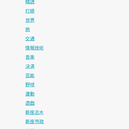
精読
打順
世界
旅
交通
情報技術
音楽
決済
芸能
野球
運動
遊戯
新座志木
新座市政