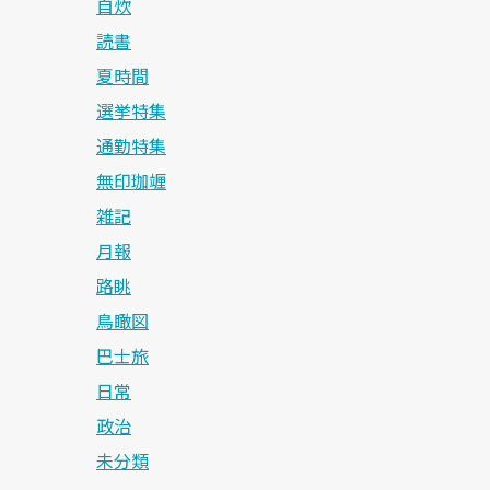
自炊
読書
夏時間
選挙特集
通勤特集
無印珈竰
雑記
月報
路眺
鳥瞰図
巴士旅
日常
政治
未分類