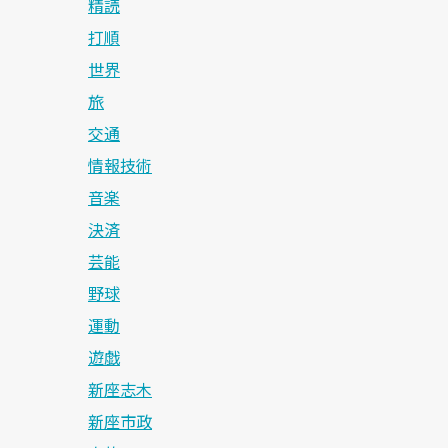
精読
打順
世界
旅
交通
情報技術
音楽
決済
芸能
野球
運動
遊戯
新座志木
新座市政