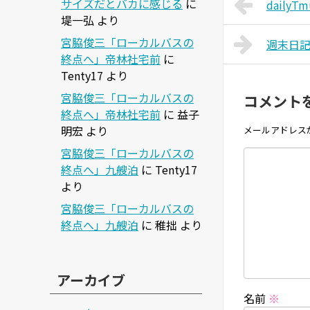
サイズだとバカに感じる
に
dailyT
堤一弘
より
宮脇俊三「ローカルバスの
週末日
終点へ」帝林社宅前
に
Tenty17
より
宮脇俊三「ローカルバスの
コメント
終点へ」帝林社宅前
に
益子
明宏
より
メールアドレス
宮脇俊三「ローカルバスの
終点へ」九艘泊
に
Tenty17
より
宮脇俊三「ローカルバスの
終点へ」九艘泊
に
稚拙
より
アーカイブ
名前
※