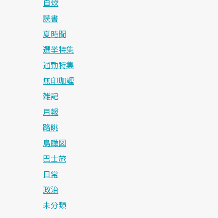
自炊
読書
夏時間
選挙特集
通勤特集
無印珈竰
雑記
月報
路眺
鳥瞰図
巴士旅
日常
政治
未分類