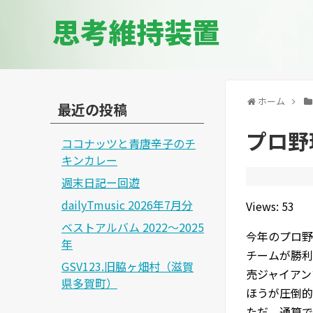
思考維持装置
ホーム
最近の投稿
プロ野
ココナッツと青唐辛子のチ
キンカレー
週末日記ー回遊
dailyTmusic 2026年7月分
Views: 53
ベストアルバム 2022～2025
今年のプロ野
年
チームが勝利
GSV123.旧脇ヶ畑村（滋賀
売ジャイアン
県多賀町）
ほうが圧倒的
ただ、通算で