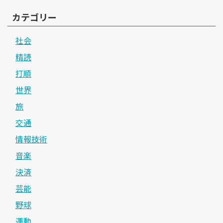
カテゴリー
社会
精読
打順
世界
旅
交通
情報技術
音楽
決済
芸能
野球
運動