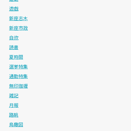
遊戯
新座志木
新座市政
自炊
読書
夏時間
選挙特集
通勤特集
無印珈竰
雑記
月報
路眺
鳥瞰図