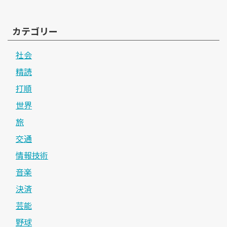
カテゴリー
社会
精読
打順
世界
旅
交通
情報技術
音楽
決済
芸能
野球