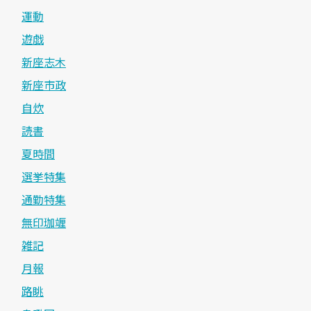
運動
遊戯
新座志木
新座市政
自炊
読書
夏時間
選挙特集
通勤特集
無印珈竰
雑記
月報
路眺