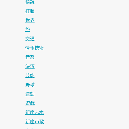
精読
打順
世界
旅
交通
情報技術
音楽
決済
芸能
野球
運動
遊戯
新座志木
新座市政