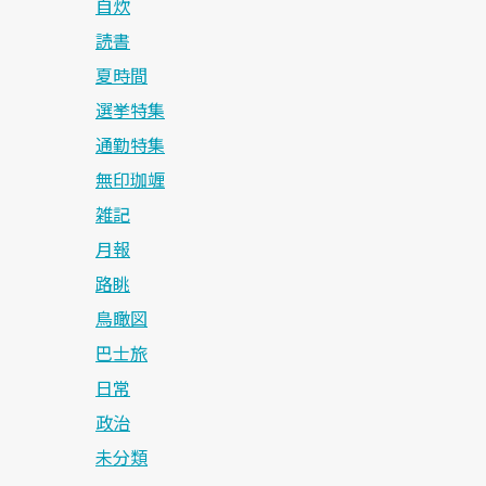
自炊
読書
夏時間
選挙特集
通勤特集
無印珈竰
雑記
月報
路眺
鳥瞰図
巴士旅
日常
政治
未分類