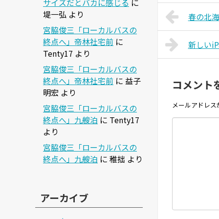
サイズだとバカに感じる
に
堤一弘
より
春の北
宮脇俊三「ローカルバスの
終点へ」帝林社宅前
に
新しいiPa
Tenty17
より
宮脇俊三「ローカルバスの
終点へ」帝林社宅前
に
益子
コメント
明宏
より
メールアドレス
宮脇俊三「ローカルバスの
終点へ」九艘泊
に
Tenty17
より
宮脇俊三「ローカルバスの
終点へ」九艘泊
に
稚拙
より
アーカイブ