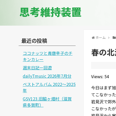
思考維持装置
ホーム
最近の投稿
春の北
ココナッツと青唐辛子のチ
キンカレー
週末日記ー回遊
dailyTmusic 2026年7月分
Views: 54
ベストアルバム 2022～2025
今日はまず旭
年
てこなかった
GSV123.旧脇ヶ畑村（滋賀
岩見沢で郊外
県多賀町）
こなかったが
岩見沢から室