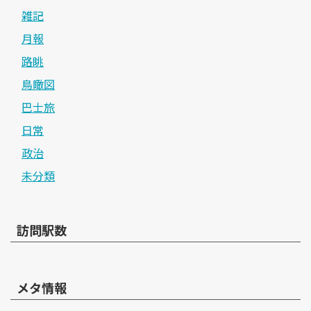
雑記
月報
路眺
鳥瞰図
巴士旅
日常
政治
未分類
訪問駅数
メタ情報