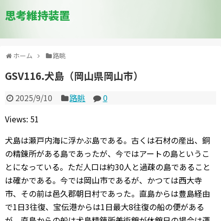
思考維持装置
ホーム
路眺
GSV116.犬島（岡山県岡山市）
2025/9/10
路眺
0
Views: 51
犬島は瀬戸内海に浮かぶ島である。古くは石材の産出、銅
の精錬所がある島であったが、今ではアートの島というこ
とになっている。ただ人口は約30人と過疎の島であること
は確かである。今では岡山市であるが、かつては西大寺
市、その前は邑久郡朝日村であった。直島からは豊島経由
で1日3往復、宝伝港からは1日最大8往復の船の便がある
が、直島からの船は犬島精錬所美術館が休館日の場合は運