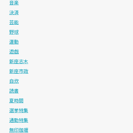
音楽
決済
芸能
野球
運動
遊戯
新座志木
新座市政
自炊
読書
夏時間
選挙特集
通勤特集
無印珈竰