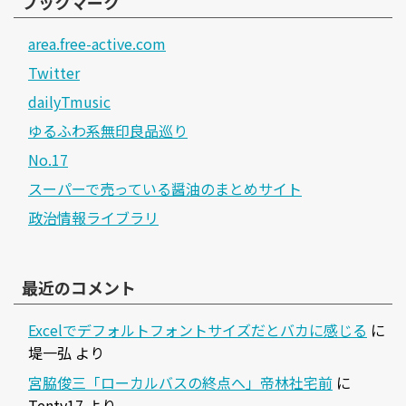
ブックマーク
area.free-active.com
Twitter
dailyTmusic
ゆるふわ系無印良品巡り
No.17
スーパーで売っている醤油のまとめサイト
政治情報ライブラリ
最近のコメント
Excelでデフォルトフォントサイズだとバカに感じる
に
堤一弘
より
宮脇俊三「ローカルバスの終点へ」帝林社宅前
に
Tenty17
より