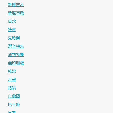
新座志木
新座市政
自炊
読書
夏時間
選挙特集
通勤特集
無印珈竰
雑記
月報
路眺
鳥瞰図
巴士旅
日常