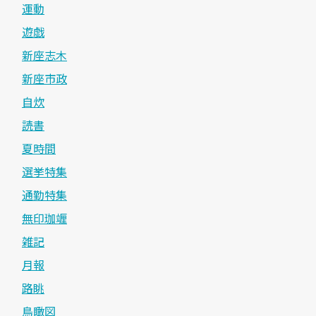
運動
遊戯
新座志木
新座市政
自炊
読書
夏時間
選挙特集
通勤特集
無印珈竰
雑記
月報
路眺
鳥瞰図