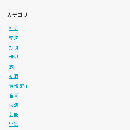
カテゴリー
社会
精読
打順
世界
旅
交通
情報技術
音楽
決済
芸能
野球