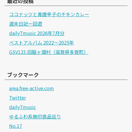
最近の投稿
ココナッツと青唐辛子のチキンカレー
週末日記ー回遊
dailyTmusic 2026年7月分
ベストアルバム 2022～2025年
GSV123.旧脇ヶ畑村（滋賀県多賀町）
ブックマーク
area.free-active.com
Twitter
dailyTmusic
ゆるふわ系無印良品巡り
No.17