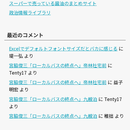
スーパーで売っている醤油のまとめサイト
政治情報ライブラリ
最近のコメント
Excelでデフォルトフォントサイズだとバカに感じる
に
堤一弘
より
宮脇俊三「ローカルバスの終点へ」帝林社宅前
に
Tenty17
より
宮脇俊三「ローカルバスの終点へ」帝林社宅前
に
益子
明宏
より
宮脇俊三「ローカルバスの終点へ」九艘泊
に
Tenty17
より
宮脇俊三「ローカルバスの終点へ」九艘泊
に
稚拙
より