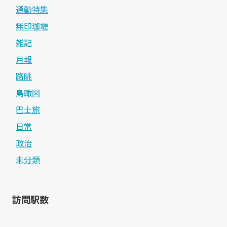
通勤特集
無印珈竰
雑記
月報
路眺
鳥瞰図
巴士旅
日常
政治
未分類
訪問駅数