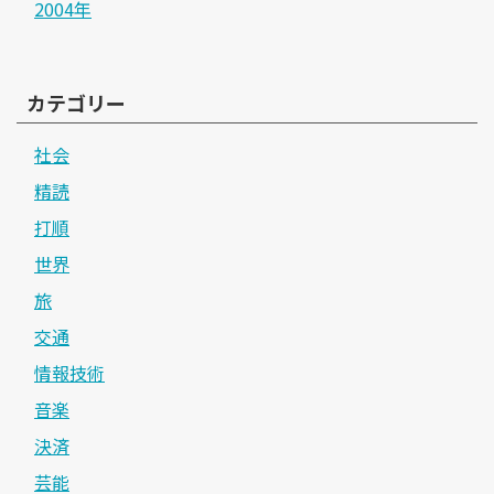
2004年
カテゴリー
社会
精読
打順
世界
旅
交通
情報技術
音楽
決済
芸能