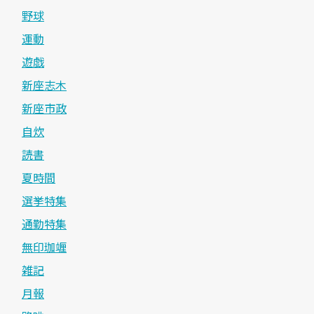
野球
運動
遊戯
新座志木
新座市政
自炊
読書
夏時間
選挙特集
通勤特集
無印珈竰
雑記
月報