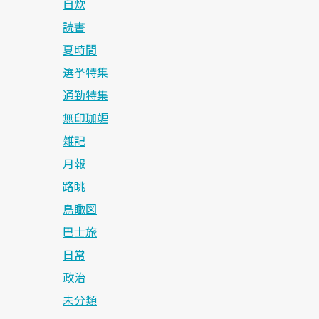
自炊
読書
夏時間
選挙特集
通勤特集
無印珈竰
雑記
月報
路眺
鳥瞰図
巴士旅
日常
政治
未分類