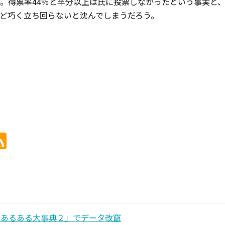
。得票率44％と半分以上は氏に投票しなかったという事実と
ど巧く立ち回らないと沈んでしまうだろう。
！あるある大事典２」でデータ改竄