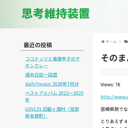
思考維持装置
ホーム
最近の投稿
そのま
ココナッツと青唐辛子のチ
キンカレー
週末日記ー回遊
dailyTmusic 2026年7月分
Views: 76
ベストアルバム 2022～2025
http://www.
年
GSV123.旧脇ヶ畑村（滋賀
宮崎県民でな
県多賀町）
とりあえず４