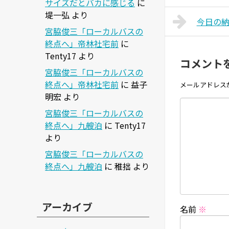
サイズだとバカに感じる
に
堤一弘
より
今日の
宮脇俊三「ローカルバスの
終点へ」帝林社宅前
に
Tenty17
より
コメント
宮脇俊三「ローカルバスの
終点へ」帝林社宅前
に
益子
メールアドレス
明宏
より
宮脇俊三「ローカルバスの
終点へ」九艘泊
に
Tenty17
より
宮脇俊三「ローカルバスの
終点へ」九艘泊
に
稚拙
より
アーカイブ
名前
※