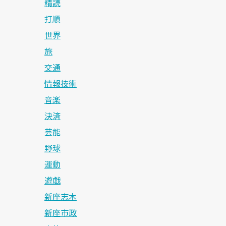
精読
打順
世界
旅
交通
情報技術
音楽
決済
芸能
野球
運動
遊戯
新座志木
新座市政