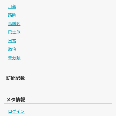
月報
路眺
鳥瞰図
巴士旅
日常
政治
未分類
訪問駅数
メタ情報
ログイン