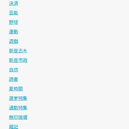
決済
芸能
野球
運動
遊戯
新座志木
新座市政
自炊
読書
夏時間
選挙特集
通勤特集
無印珈竰
雑記