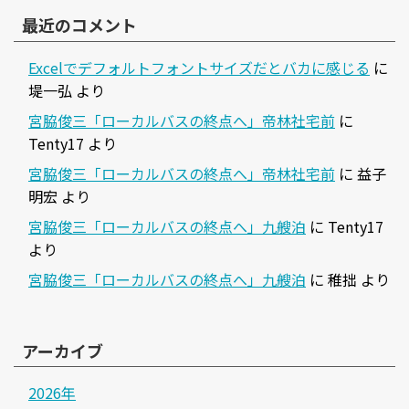
最近のコメント
Excelでデフォルトフォントサイズだとバカに感じる
に
堤一弘
より
宮脇俊三「ローカルバスの終点へ」帝林社宅前
に
Tenty17
より
宮脇俊三「ローカルバスの終点へ」帝林社宅前
に
益子
明宏
より
宮脇俊三「ローカルバスの終点へ」九艘泊
に
Tenty17
より
宮脇俊三「ローカルバスの終点へ」九艘泊
に
稚拙
より
アーカイブ
2026年